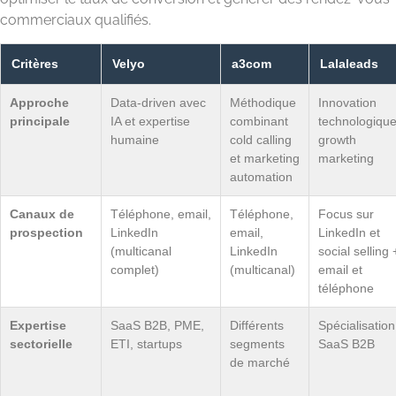
commerciaux qualifiés.
Critères
Velyo
a3com
Lalaleads
Approche
Data-driven avec
Méthodique
Innovation
principale
IA et expertise
combinant
technologique
humaine
cold calling
growth
et marketing
marketing
automation
Canaux de
Téléphone, email,
Téléphone,
Focus sur
prospection
LinkedIn
email,
LinkedIn et
(multicanal
LinkedIn
social selling 
complet)
(multicanal)
email et
téléphone
Expertise
SaaS B2B, PME,
Différents
Spécialisation
sectorielle
ETI, startups
segments
SaaS B2B
de marché