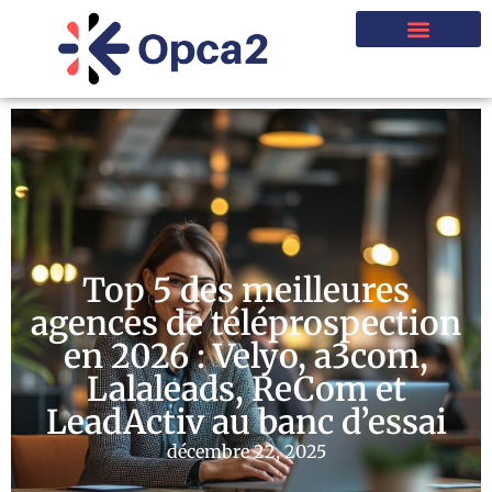
Top 5 des meilleures
agences de téléprospection
en 2026 : Velyo, a3com,
Lalaleads, ReCom et
LeadActiv au banc d’essai
décembre 22, 2025