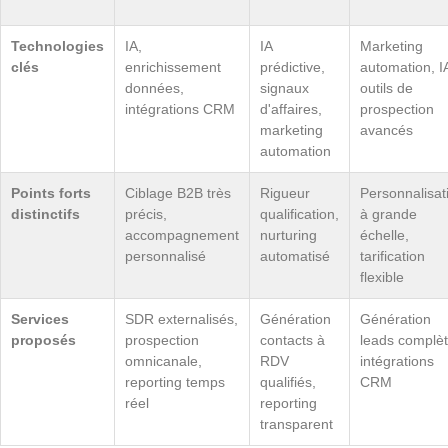
Technologies
IA,
IA
Marketing
clés
enrichissement
prédictive,
automation, I
données,
signaux
outils de
intégrations CRM
d'affaires,
prospection
marketing
avancés
automation
Points forts
Ciblage B2B très
Rigueur
Personnalisat
distinctifs
précis,
qualification,
à grande
accompagnement
nurturing
échelle,
personnalisé
automatisé
tarification
flexible
Services
SDR externalisés,
Génération
Génération
proposés
prospection
contacts à
leads complèt
omnicanale,
RDV
intégrations
reporting temps
qualifiés,
CRM
réel
reporting
transparent