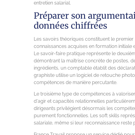
entretien salarial.
Préparer son argumentai
données chiffrées
Les savoirs théoriques constituent le premier
connaissances acquises en formation initiale e
Le savoir-faire pratique représente le deuxi
démontrant la maîtrise concrète de postes, 
ingrédients, un comptable établit des déclarat
graphiste utilise un logiciel de retouche pho
compétences de manière percutante.
Le troisième type de compétences à valoriser
d'agir et capacités relationnelles particulièr
dirigeants privilégient désormais les comp
purement fonctionnelles. Les soft skills repr
salariale, même si leur reconnaissance reste 
France Travail propose un service dédié pour val