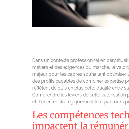
Dans un contexte professionnel en perpétuel
métiers et des exigences du marché, la valor
majeur pour les cadres souhaitant optimiser 
des profils capables de combiner expertise poi
reflètent de plus en plus cette dualité entre s
Comprendre les leviers de cette valorisation
et d'orienter stratégiquement leur parcours p
Les compétences tech
impactent la rémunér