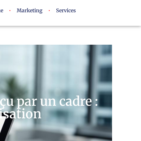
ue
Marketing
Services
çu par un cadre :
risation