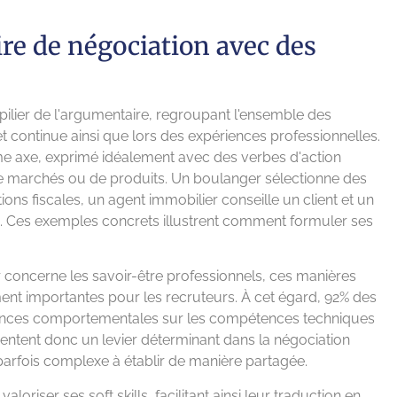
re de négociation avec des
 pilier de l'argumentaire, regroupant l'ensemble des
t continue ainsi que lors des expériences professionnelles.
ème axe, exprimé idéalement avec des verbes d'action
de marchés ou de produits. Un boulanger sélectionne des
ions fiscales, un agent immobilier conseille un client et un
to. Ces exemples concrets illustrent comment formuler ses
 concerne les savoir-être professionnels, ces manières
ement importantes pour les recruteurs. À cet égard, 92% des
étences comportementales sur les compétences techniques
ésentent donc un levier déterminant dans la négociation
parfois complexe à établir de manière partagée.
oriser ses soft skills, facilitant ainsi leur traduction en