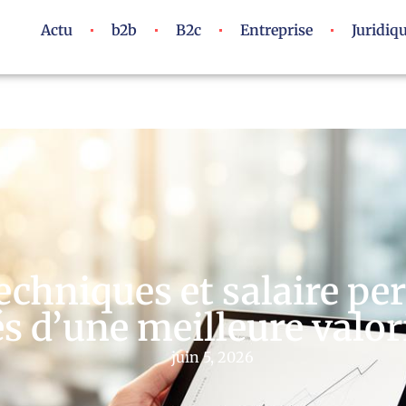
Actu
b2b
B2c
Entreprise
Juridiq
chniques et salaire per
lés d’une meilleure valo
juin 5, 2026