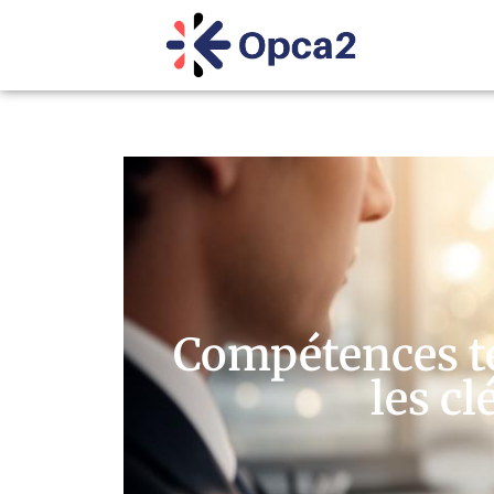
Compétences te
les c