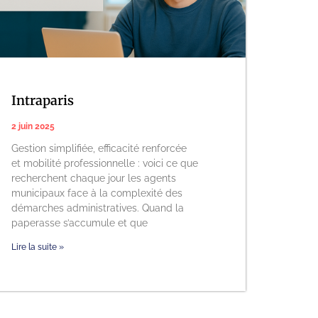
Intraparis
2 juin 2025
Gestion simplifiée, efficacité renforcée
et mobilité professionnelle : voici ce que
recherchent chaque jour les agents
municipaux face à la complexité des
démarches administratives. Quand la
paperasse s’accumule et que
Lire la suite »