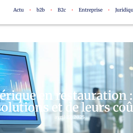
Actu
b2b
B2c
Entreprise
Juridiq
rique en restauration 
solutions et de leurs coû
avril 27, 2025