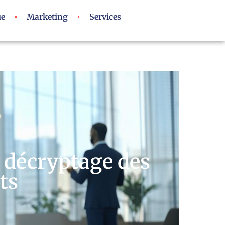
ue
Marketing
Services
: décryptage des
ts