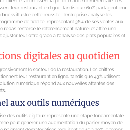
nce client et accroissent la performance commerciale. Les
ent leur restaurant en ligne, tandis que 60% partagent leur
ucks illustre cette réussite : l'entreprise analyse les
ogramme de fidélité, représentant 36% de ses ventes aux
 le repas renforce le référencement naturel et attire une
 ajuster leur offre grâce à l'analyse des plats populaires et
tions digitales au quotidien
ssivement le secteur de la restauration. Les chiffres
onnent leur restaurant en ligne, tandis que 43% utilisent
volution numérique répond aux nouvelles attentes des
ts.
el aux outils numériques
se des outils digitaux représente une étape fondamentale.
e formée peut générer une augmentation du panier moyen de
 paiement dématérialisés réduisent de 15 à 20% le temps