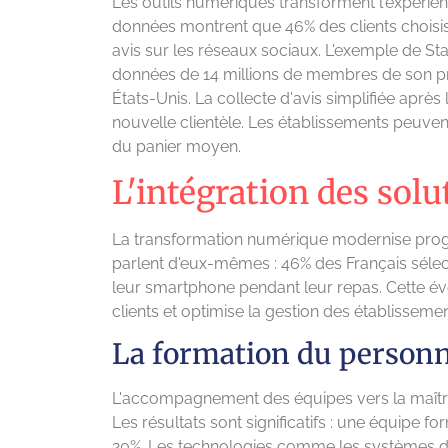
Les outils numériques transforment l'expérie
données montrent que 46% des clients choisiss
avis sur les réseaux sociaux. L'exemple de Starb
données de 14 millions de membres de son pr
États-Unis. La collecte d'avis simplifiée après
nouvelle clientèle. Les établissements peuvent
du panier moyen.
L'intégration des solu
La transformation numérique modernise progre
parlent d'eux-mêmes : 46% des Français sélecti
leur smartphone pendant leur repas. Cette é
clients et optimise la gestion des établissemen
La formation du personn
L'accompagnement des équipes vers la maîtri
Les résultats sont significatifs : une équip
20%. Les technologies comme les systèmes de